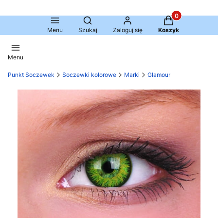
Produkty w kosz
Otwórz wyszukiwarkę
Menu
Szukaj
Zaloguj się
Koszyk
Menu
Punkt Soczewek
Soczewki kolorowe
Marki
Glamour