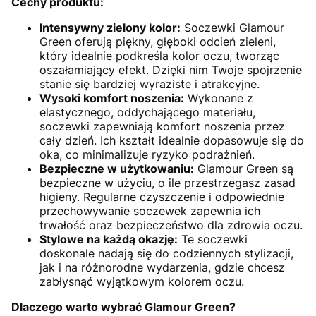
Cechy produktu:
Intensywny zielony kolor:
Soczewki Glamour
Green oferują piękny, głęboki odcień zieleni,
który idealnie podkreśla kolor oczu, tworząc
oszałamiający efekt. Dzięki nim Twoje spojrzenie
stanie się bardziej wyraziste i atrakcyjne.
Wysoki komfort noszenia:
Wykonane z
elastycznego, oddychającego materiału,
soczewki zapewniają komfort noszenia przez
cały dzień. Ich kształt idealnie dopasowuje się do
oka, co minimalizuje ryzyko podrażnień.
Bezpieczne w użytkowaniu:
Glamour Green są
bezpieczne w użyciu, o ile przestrzegasz zasad
higieny. Regularne czyszczenie i odpowiednie
przechowywanie soczewek zapewnia ich
trwałość oraz bezpieczeństwo dla zdrowia oczu.
Stylowe na każdą okazję:
Te soczewki
doskonale nadają się do codziennych stylizacji,
jak i na różnorodne wydarzenia, gdzie chcesz
zabłysnąć wyjątkowym kolorem oczu.
Dlaczego warto wybrać Glamour Green?