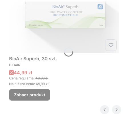
BioAir Superb, 30 szt.
PRODUCENT
BIOAIR
Cena promocyjna
44,99 zł
Cena regularna:
49,99 zł
Najniższa cena:
49,99 zł
Zobacz produkt