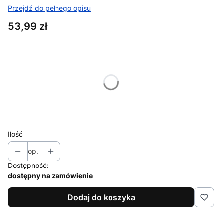
Przejdź do pełnego opisu
Cena
53,99 zł
Wybierz wariant produktu:
Poszczególne warianty mogą różnić się ceną
*
Moc
Wybierz
Ilość
op.
Dostępność:
dostępny na zamówienie
Dodaj do koszyka