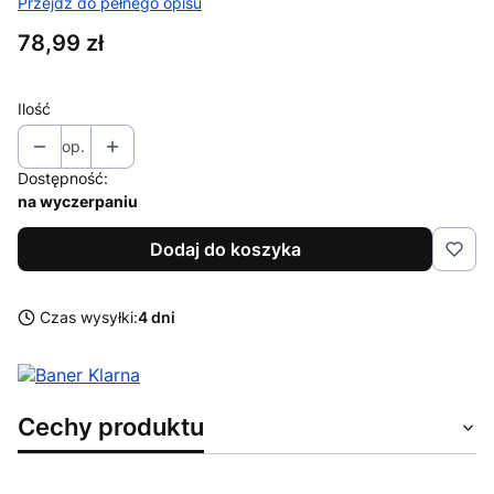
Przejdź do pełnego opisu
Cena
78,99 zł
Ilość
op.
Dostępność:
na wyczerpaniu
Dodaj do koszyka
Czas wysyłki:
4 dni
Cechy produktu