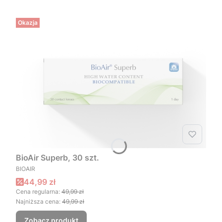
Okazja
BioAir Superb, 30 szt.
PRODUCENT
BIOAIR
Cena promocyjna
44,99 zł
Cena regularna:
49,99 zł
Najniższa cena:
49,99 zł
Zobacz produkt