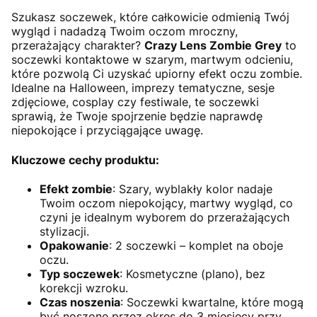
Szukasz soczewek, które całkowicie odmienią Twój
wygląd i nadadzą Twoim oczom mroczny,
przerażający charakter?
Crazy Lens Zombie Grey
to
soczewki kontaktowe w szarym, martwym odcieniu,
które pozwolą Ci uzyskać upiorny efekt oczu zombie.
Idealne na Halloween, imprezy tematyczne, sesje
zdjęciowe, cosplay czy festiwale, te soczewki
sprawią, że Twoje spojrzenie będzie naprawdę
niepokojące i przyciągające uwagę.
Kluczowe cechy produktu:
Efekt zombie
: Szary, wyblakły kolor nadaje
Twoim oczom niepokojący, martwy wygląd, co
czyni je idealnym wyborem do przerażających
stylizacji.
Opakowanie
: 2 soczewki – komplet na oboje
oczu.
Typ soczewek
: Kosmetyczne (plano), bez
korekcji wzroku.
Czas noszenia
: Soczewki kwartalne, które mogą
być noszone przez okres do 3 miesięcy przy