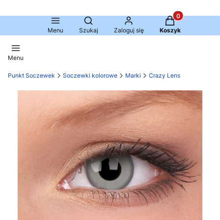
Produkty w kosz
Otwórz wyszukiwarkę
Menu
Szukaj
Zaloguj się
Koszyk
Menu
Punkt Soczewek
Soczewki kolorowe
Marki
Crazy Lens