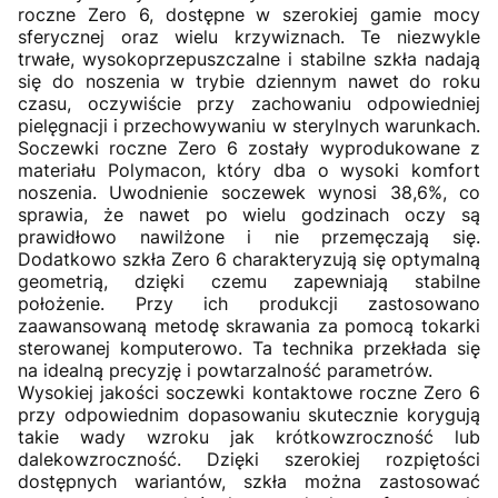
roczne Zero 6, dostępne w szerokiej gamie mocy
sferycznej oraz wielu krzywiznach. Te niezwykle
trwałe, wysokoprzepuszczalne i stabilne szkła nadają
się do noszenia w trybie dziennym nawet do roku
czasu, oczywiście przy zachowaniu odpowiedniej
pielęgnacji i przechowywaniu w sterylnych warunkach.
Soczewki roczne Zero 6 zostały wyprodukowane z
materiału Polymacon, który dba o wysoki komfort
noszenia. Uwodnienie soczewek wynosi 38,6%, co
sprawia, że nawet po wielu godzinach oczy są
prawidłowo nawilżone i nie przemęczają się.
Dodatkowo szkła Zero 6 charakteryzują się optymalną
geometrią, dzięki czemu zapewniają stabilne
położenie. Przy ich produkcji zastosowano
zaawansowaną metodę skrawania za pomocą tokarki
sterowanej komputerowo. Ta technika przekłada się
na idealną precyzję i powtarzalność parametrów.
Wysokiej jakości soczewki kontaktowe roczne Zero 6
przy odpowiednim dopasowaniu skutecznie korygują
takie wady wzroku jak krótkowzroczność lub
dalekowzroczność. Dzięki szerokiej rozpiętości
dostępnych wariantów, szkła można zastosować