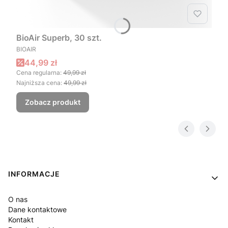
BioAir Superb, 30 szt.
PRODUCENT
BIOAIR
Cena promocyjna
44,99 zł
Cena regularna:
49,99 zł
Najniższa cena:
49,99 zł
Zobacz produkt
Linki w stopce
INFORMACJE
O nas
Dane kontaktowe
Kontakt