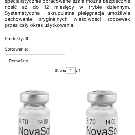
specjalistycznie opracowane szkła można bezpiecznie
nosić aż do 12 miesięcy w trybie dziennym.
Systematyczna i skrupulatna pielęgnacja umożliwia
zachowanie oryginalnych właściwości soczewek
przez cały okres użytkowania.
Produkty:
3
Lista produktów
Sortowanie:
Domyślne
Strona
z 1