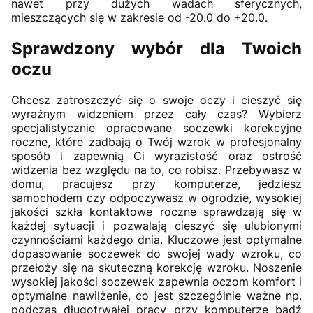
nawet przy dużych wadach sferycznych,
mieszczących się w zakresie od -20.0 do +20.0.
Sprawdzony wybór dla Twoich
oczu
Chcesz zatroszczyć się o swoje oczy i cieszyć się
wyraźnym widzeniem przez cały czas? Wybierz
specjalistycznie opracowane soczewki korekcyjne
roczne, które zadbają o Twój wzrok w profesjonalny
sposób i zapewnią Ci wyrazistość oraz ostrość
widzenia bez względu na to, co robisz. Przebywasz w
domu, pracujesz przy komputerze, jedziesz
samochodem czy odpoczywasz w ogrodzie, wysokiej
jakości szkła kontaktowe roczne sprawdzają się w
każdej sytuacji i pozwalają cieszyć się ulubionymi
czynnościami każdego dnia. Kluczowe jest optymalne
dopasowanie soczewek do swojej wady wzroku, co
przełoży się na skuteczną korekcję wzroku. Noszenie
wysokiej jakości soczewek zapewnia oczom komfort i
optymalne nawilżenie, co jest szczególnie ważne np.
podczas długotrwałej pracy przy komputerze bądź