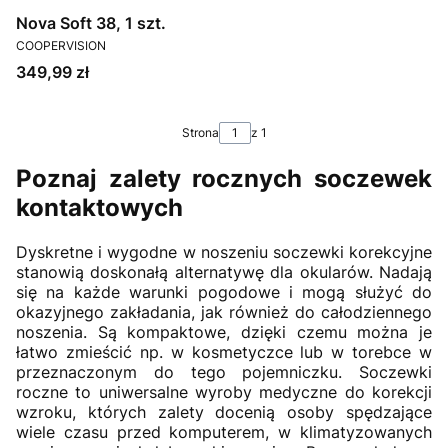
Nova Soft 38, 1 szt.
PRODUCENT
COOPERVISION
Cena
349,99 zł
Strona
z 1
Poznaj zalety rocznych soczewek
kontaktowych
Dyskretne i wygodne w noszeniu soczewki korekcyjne
stanowią doskonałą alternatywę dla okularów. Nadają
się na każde warunki pogodowe i mogą służyć do
okazyjnego zakładania, jak również do całodziennego
noszenia. Są kompaktowe, dzięki czemu można je
łatwo zmieścić np. w kosmetyczce lub w torebce w
przeznaczonym do tego pojemniczku. Soczewki
roczne to uniwersalne wyroby medyczne do korekcji
wzroku, których zalety docenią osoby spędzające
wiele czasu przed komputerem, w klimatyzowanych