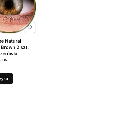
e Natural -
Brown 2 szt.
 zerówki
T
SION
zyka