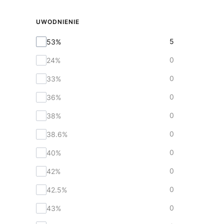
UWODNIENIE
Uwodnienie
5
53%
0
24%
0
33%
0
36%
0
38%
0
38.6%
0
40%
0
42%
0
42.5%
0
43%