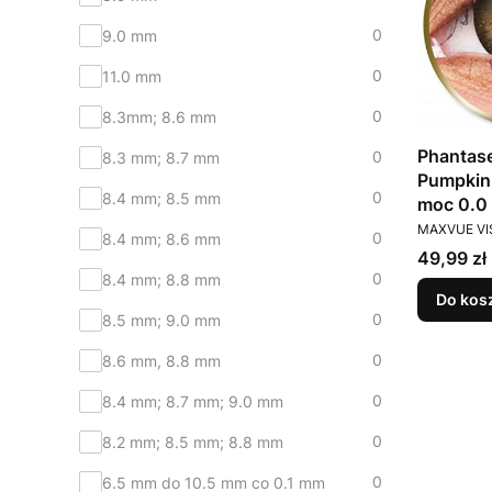
0
9.0 mm
0
11.0 mm
0
8.3mm; 8.6 mm
Phantase
0
8.3 mm; 8.7 mm
Pumpkin 
0
8.4 mm; 8.5 mm
moc 0.0
PRODUCEN
MAXVUE VI
0
8.4 mm; 8.6 mm
Cena
49,99 zł
0
8.4 mm; 8.8 mm
Do kos
0
8.5 mm; 9.0 mm
0
8.6 mm, 8.8 mm
0
8.4 mm; 8.7 mm; 9.0 mm
0
8.2 mm; 8.5 mm; 8.8 mm
0
6.5 mm do 10.5 mm co 0.1 mm