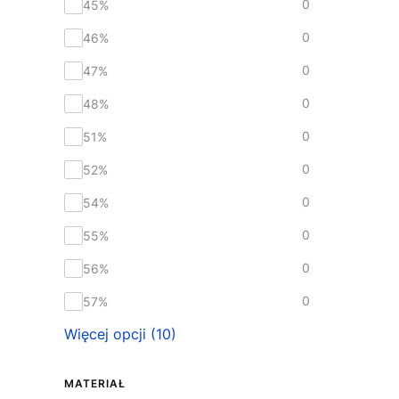
0
45%
0
46%
0
47%
0
48%
0
51%
0
52%
0
54%
0
55%
0
56%
0
57%
Więcej opcji (10)
MATERIAŁ