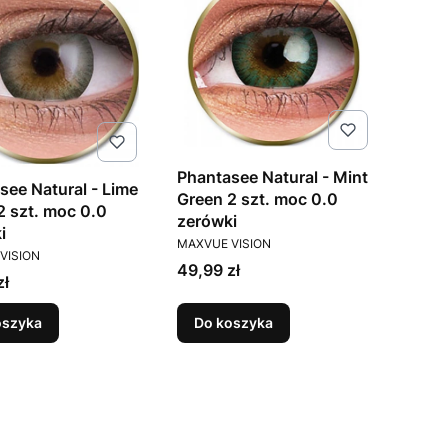
Phantasee Natural - Mint
see Natural - Lime
Green 2 szt. moc 0.0
2 szt. moc 0.0
zerówki
i
PRODUCENT
MAXVUE VISION
ENT
VISION
Cena
49,99 zł
zł
oszyka
Do koszyka