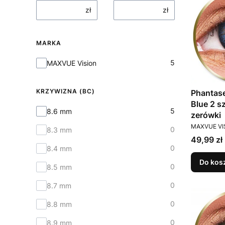
zł
zł
MARKA
Marka
5
MAXVUE Vision
KRZYWIZNA (BC)
Phantase
Blue 2 s
Krzywizna (BC)
5
8.6 mm
zerówki
PRODUCEN
MAXVUE VI
0
8.3 mm
Cena
49,99 zł
0
8.4 mm
Do kos
0
8.5 mm
0
8.7 mm
0
8.8 mm
0
8.9 mm