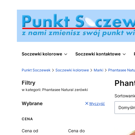
Soczewki kolorowe
Soczewki kontaktowe
Punkt Soczewek
Soczewki kolorowe
Marki
Phantasee Natu
Phant
Filtry
w kategorii: Phantasee Natural zerówki
Lista
Sortowani
Wybrane
Wyczyść
Domyśl
CENA
Cena od
Cena do