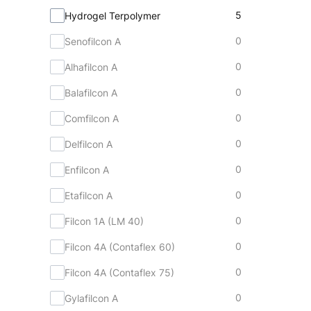
Materiał
5
Hydrogel Terpolymer
0
Senofilcon A
0
Alhafilcon A
0
Balafilcon A
0
Comfilcon A
0
Delfilcon A
0
Enfilcon A
0
Etafilcon A
0
Filcon 1A (LM 40)
0
Filcon 4A (Contaflex 60)
0
Filcon 4A (Contaflex 75)
0
Gylafilcon A