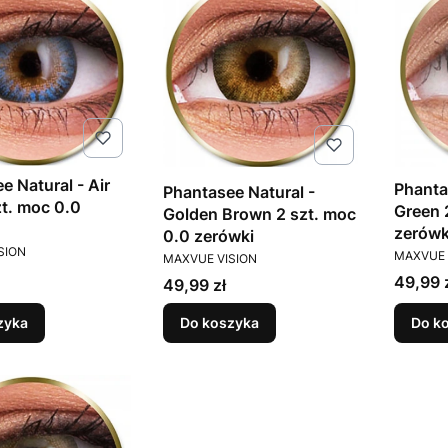
e Natural - Air
Phanta
Phantasee Natural -
zt. moc 0.0
Green 
Golden Brown 2 szt. moc
zerówk
0.0 zerówki
T
PRODUC
SION
PRODUCENT
MAXVUE 
MAXVUE VISION
Cena
49,99 
Cena
49,99 zł
zyka
Do koszyka
Do k