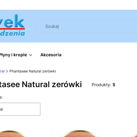
Płyny i krople
Akcesoria
ral
Phantasee Natural zerówki
asee Natural zerówki
Produkty:
5
 produktów
e:
ne