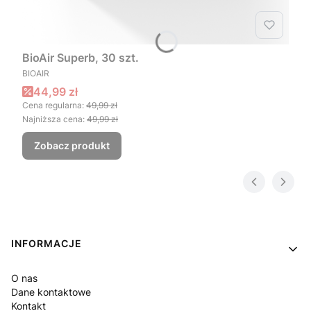
BioAir Superb, 30 szt.
PRODUCENT
BIOAIR
Cena promocyjna
44,99 zł
Cena regularna:
49,99 zł
Najniższa cena:
49,99 zł
Zobacz produkt
Linki w stopce
INFORMACJE
O nas
Dane kontaktowe
Kontakt