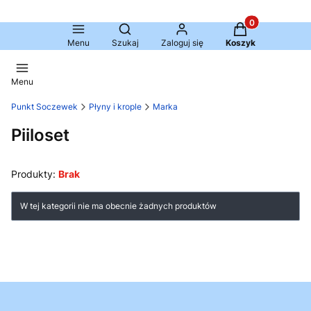
Produkty w kosz
Otwórz wyszukiwarkę
Menu
Szukaj
Zaloguj się
Koszyk
Menu
Punkt Soczewek
Płyny i krople
Marka
Piiloset
Produkty:
Brak
Lista produktów
W tej kategorii nie ma obecnie żadnych produktów