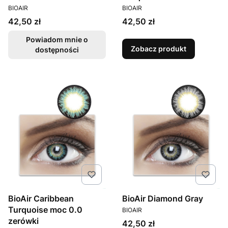
PRODUCENT
PRODUCENT
BIOAIR
BIOAIR
Cena
Cena
42,50 zł
42,50 zł
Powiadom mnie o
Zobacz produkt
dostępności
BioAir Caribbean
BioAir Diamond Gray
PRODUCENT
Turquoise moc 0.0
BIOAIR
zerówki
Cena
42,50 zł