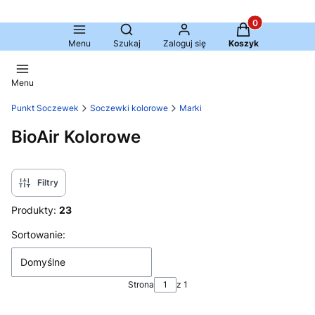
Produkty w kosz
Otwórz wyszukiwarkę
Menu
Szukaj
Zaloguj się
Koszyk
Menu
Punkt Soczewek
Soczewki kolorowe
Marki
BioAir Kolorowe
Filtry
Produkty:
23
Lista produktów
Sortowanie:
Domyślne
Strona
z 1