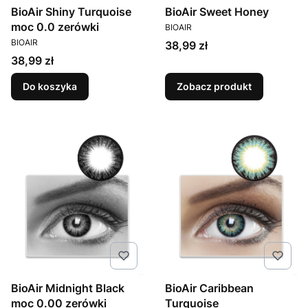
BioAir Shiny Turquoise
BioAir Sweet Honey
PRODUCENT
moc 0.0 zerówki
BIOAIR
PRODUCENT
BIOAIR
Cena
38,99 zł
Cena
38,99 zł
Do koszyka
Zobacz produkt
BioAir Midnight Black
BioAir Caribbean
moc 0.00 zerówki
Turquoise