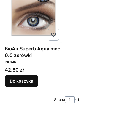
BioAir Superb Aqua moc
0.0 zerówki
PRODUCENT
BIOAIR
Cena
42,50 zł
Do koszyka
Strona
z 1