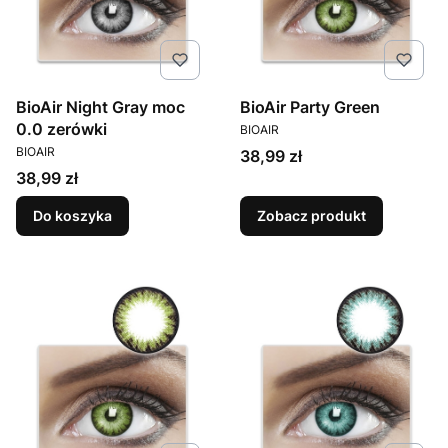
BioAir Night Gray moc
BioAir Party Green
PRODUCENT
0.0 zerówki
BIOAIR
PRODUCENT
BIOAIR
Cena
38,99 zł
Cena
38,99 zł
Do koszyka
Zobacz produkt