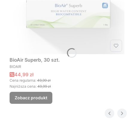
BioAir Superb, 30 szt.
PRODUCENT
BIOAIR
Cena promocyjna
44,99 zł
Cena regularna:
49,99 zł
Najniższa cena:
49,99 zł
Zobacz produkt