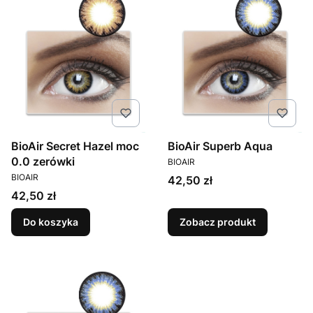
BioAir Secret Hazel moc
BioAir Superb Aqua
PRODUCENT
0.0 zerówki
BIOAIR
PRODUCENT
BIOAIR
Cena
42,50 zł
Cena
42,50 zł
Do koszyka
Zobacz produkt