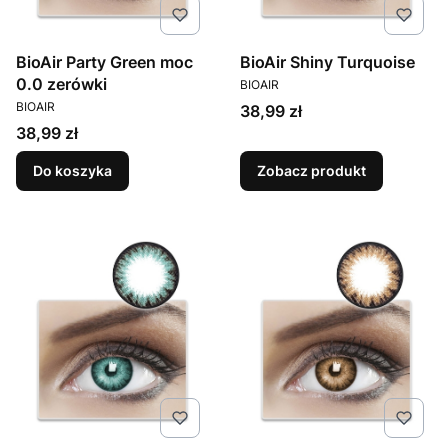
BioAir Party Green moc
BioAir Shiny Turquoise
PRODUCENT
0.0 zerówki
BIOAIR
PRODUCENT
BIOAIR
Cena
38,99 zł
Cena
38,99 zł
Do koszyka
Zobacz produkt