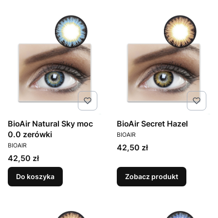
BioAir Natural Sky moc
BioAir Secret Hazel
PRODUCENT
0.0 zerówki
BIOAIR
PRODUCENT
BIOAIR
Cena
42,50 zł
Cena
42,50 zł
Do koszyka
Zobacz produkt