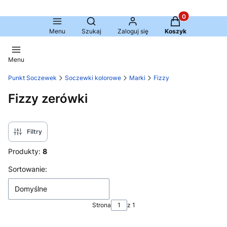
Produkty w kosz
Otwórz wyszukiwarkę
Menu
Szukaj
Zaloguj się
Koszyk
Menu
Punkt Soczewek
Soczewki kolorowe
Marki
Fizzy
Fizzy zerówki
Filtry
Produkty:
8
Lista produktów
Sortowanie:
Domyślne
Strona
z 1