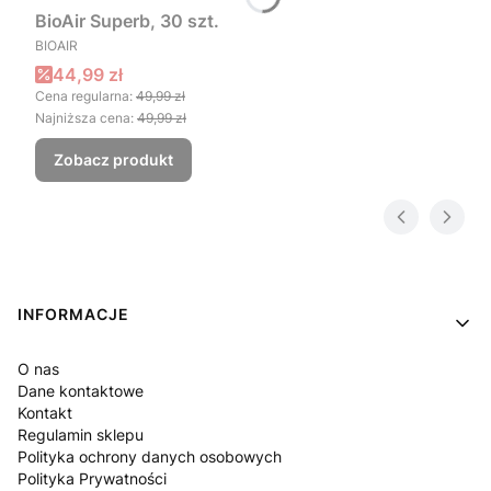
BioAir Superb, 30 szt.
PRODUCENT
BIOAIR
Cena promocyjna
44,99 zł
Cena regularna:
49,99 zł
Najniższa cena:
49,99 zł
Zobacz produkt
Linki w stopce
INFORMACJE
O nas
Dane kontaktowe
Kontakt
Regulamin sklepu
Polityka ochrony danych osobowych
Polityka Prywatności