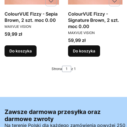
ColourVUE Fizzy - Sepia
ColourVUE Fizzy -
Brown, 2 szt. moc 0.00
Signature Brown, 2 szt.
PRODUCENT
moc 0.00
MAXVUE VISION
PRODUCENT
MAXVUE VISION
Cena
59,99 zł
Cena
59,99 zł
Do koszyka
Do koszyka
Strona
z 1
Zawsze darmowa przesyłka oraz
darmowe zwroty
Na terenie Polski dla każdego zamówienia powyżej 250