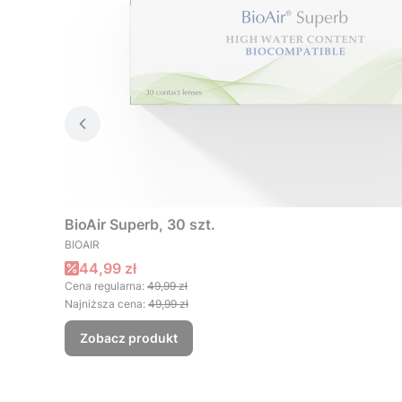
BioAir Superb, 30 szt.
PRODUCENT
BIOAIR
Cena promocyjna
44,99 zł
Cena regularna:
49,99 zł
Najniższa cena:
49,99 zł
Zobacz produkt