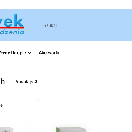
Płyny i krople
Akcesoria
sh
Produkty:
2
 produktów
e:
ne