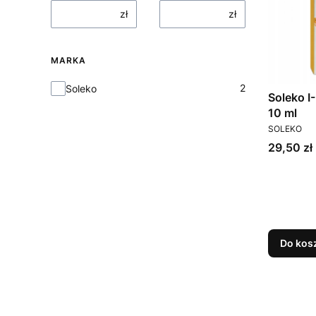
zł
zł
MARKA
Marka
2
Soleko
Soleko I
10 ml
PRODUCEN
SOLEKO
Cena
29,50 zł
Do kos