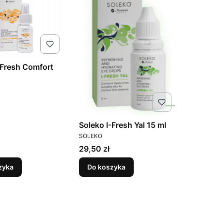
-Fresh Comfort
T
Soleko I-Fresh Yal 15 ml
PRODUCENT
SOLEKO
Cena
29,50 zł
zyka
Do koszyka