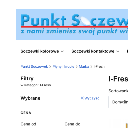
Soczewki kolorowe
Soczewki kontaktowe
Punkt Soczewek
Płyny i krople
Marka
I‑Fresh
I‑Fre
Filtry
w kategorii: I‑Fresh
Lista
Sortowani
Wybrane
Wyczyść
Domyśl
CENA
Cena od
Cena do