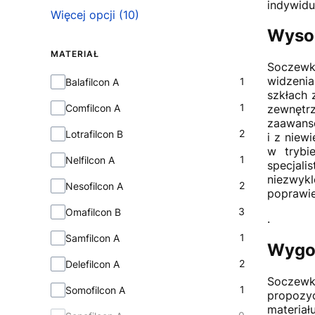
indywidu
Więcej opcji (10)
Wysok
MATERIAŁ
Soczewk
Materiał
widzenia
1
Balafilcon A
szkłach 
1
Comfilcon A
zewnętr
zaawanso
2
Lotrafilcon B
i z niew
w trybi
1
Nelfilcon A
specjali
niezwykl
2
Nesofilcon A
poprawie
3
Omafilcon B
.
1
Samfilcon A
Wygod
2
Delefilcon A
Soczewk
1
Somofilcon A
propozy
materiał