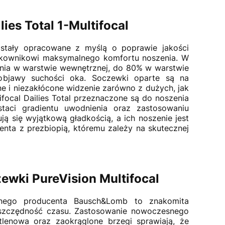
es Total 1-Multifocal
tały opracowane z myślą o poprawie jakości
żytkownikowi maksymalnego komfortu noszenia. W
enia w warstwie wewnętrznej, do 80% w warstwie
 objawy suchości oka. Soczewki oparte są na
ne i niezakłócone widzenie zarówno z dużych, jak
ifocal Dailies Total przeznaczone są do noszenia
taci gradientu uwodnienia oraz zastosowaniu
ują się wyjątkową gładkością, a ich noszenie jest
nta z prezbiopią, któremu zależy na skutecznej
wki PureVision Multifocal
onego producenta Bausch&Lomb to znakomita
oszczędność czasu. Zastosowanie nowoczesnego
tlenowa oraz zaokrąglone brzegi sprawiają, że