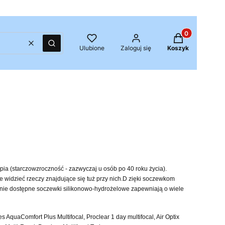
Produkty w kos
Wyczyść
Szukaj
Ulubione
Zaloguj się
Koszyk
pia (starczowzroczność - zazwyczaj u osób po 40 roku życia).
e widzieć rzeczy znajdujące się tuż przy nich.D zięki soczewkom
ecnie dostępne soczewki silikonowo-hydrożelowe zapewniają o wiele
 AquaComfort Plus Multifocal, Proclear 1 day multifocal, Air Optix