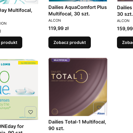
Dailies AquaComfort Plus
Dailies
 Day Multifocal,
Multifocal, 30 szt.
30 szt.
PRODUCENT
PRODUC
ALCON
ALCON
T
ION
Cena
119,99 zł
Cena
159,99
ł
 produkt
Zobacz produkt
Zoba
Dailies Total-1 Multifocal,
ONEday for
90 szt.
ia, 90 szt.