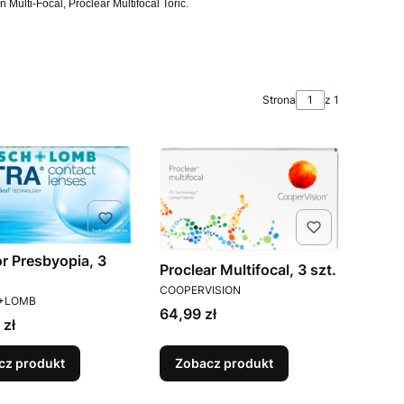
n Multi-Focal, Proclear Multifocal Toric.
Strona
z 1
or Presbyopia, 3
Proclear Multifocal, 3 szt.
PRODUCENT
COOPERVISION
ENT
+LOMB
Cena
64,99 zł
 zł
cz produkt
Zobacz produkt