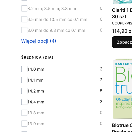
0
8.2 mm; 8.5 mm; 8.8 mm
Clariti 1
30 szt.
0
6.5 mm do 10.5 mm co 0.1 mm
PRODUCEN
COOPERVIS
0
8.0 mm do 9.3 mm co 0.1 mm
Cena
114,90 z
Więcej opcji (4)
Zobacz
ŚREDNICA (DIA)
Średnica (DIA)
3
14.0 mm
3
14.1 mm
5
14.2 mm
3
14.4 mm
0
13.8 mm
0
13.9 mm
Biotrue 
Presbyop