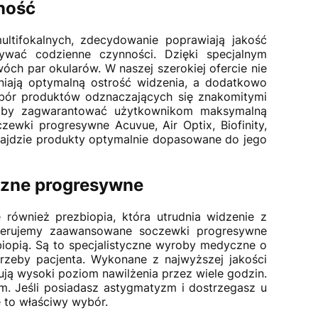
ność
tifokalnych, zdecydowanie poprawiają jakość
wać codzienne czynności. Dzięki specjalnym
ch par okularów. W naszej szerokiej ofercie nie
wniają optymalną ostrość widzenia, a dodatkowo
bór produktów odznaczających się znakomitymi
 aby zagwarantować użytkownikom maksymalną
wki progresywne Acuvue, Air Optix, Biofinity,
 znajdzie produkty optymalnie dopasowane do jego
czne progresywne
ównież prezbiopia, która utrudnia widzenie z
oferujemy zaawansowane soczewki progresywne
opią. Są to specjalistyczne wyroby medyczne o
rzeby pacjenta. Wykonane z najwyższej jakości
ują wysoki poziom nawilżenia przez wiele godzin.
 Jeśli posiadasz astygmatyzm i dostrzegasz u
 to właściwy wybór.