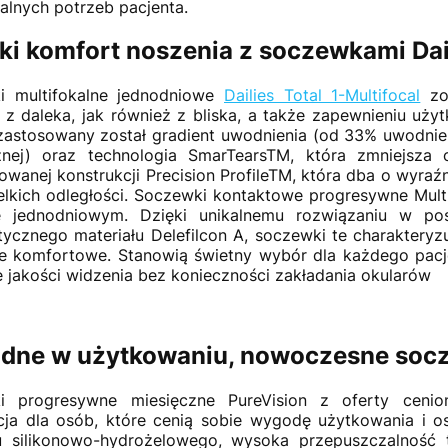
alnych potrzeb pacjenta.
i komfort noszenia z soczewkami Daili
i multifokalne jednodniowe
Dailies Total 1-Multifocal
zos
 z daleka, jak również z bliska, a także zapewnieniu u
zastosowany został gradient uwodnienia (od 33% uwodni
znej) oraz technologia SmarTearsTM, która zmniejsza
wanej konstrukcji Precision ProfileTM, która dba o wyraź
ielkich odległości. Soczewki kontaktowe progresywne Mult
e jednodniowym. Dzięki unikalnemu rozwiązaniu w pos
stycznego materiału Delefilcon A, soczewki te charakteryz
e komfortowe. Stanowią świetny wybór dla każdego pacje
 jakości widzenia bez konieczności zakładania okularów
ne w użytkowaniu, nowoczesne socze
i progresywne miesięczne PureVision z oferty ceni
cja dla osób, które cenią sobie wygodę użytkowania i 
u silikonowo-hydrożelowego, wysoka przepuszczalność 