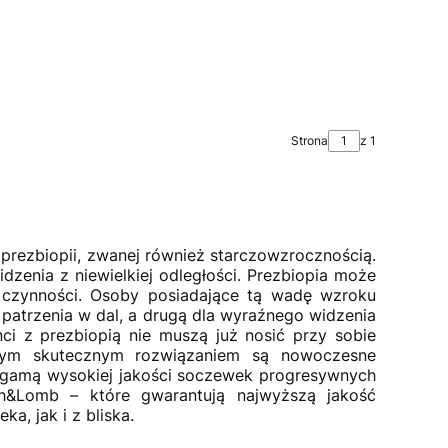
Strona
z 1
 prezbiopii, zwanej również starczowzrocznością.
dzenia z niewielkiej odległości. Prezbiopia może
h czynności. Osoby posiadające tą wadę wzroku
patrzenia w dal, a drugą dla wyraźnego widzenia
ci z prezbiopią nie muszą już nosić przy sobie
tym skutecznym rozwiązaniem są nowoczesne
 gamą wysokiej jakości soczewek progresywnych
h&Lomb – które gwarantują najwyższą jakość
a, jak i z bliska.