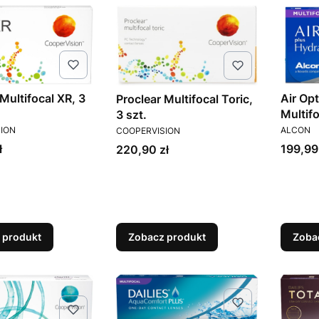
Multifocal XR, 3
Air Op
Proclear Multifocal Toric,
Multifo
3 szt.
T
PRODUC
PRODUCENT
ION
ALCON
COOPERVISION
Cena
ł
199,99
Cena
220,90 zł
 produkt
Zobacz produkt
Zoba