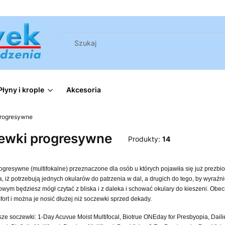
Płyny i krople
Akcesoria
rogresywne
ewki progresywne
Produkty:
14
gresywne (multifokalne) przeznaczone dla osób u których pojawiła się już prezbio
 iż potrzebują jednych okularów do patrzenia w dal, a drugich do tego, by wyraźni
owym będziesz mógł czytać z bliska i z daleka i schować okulary do kieszeni. Ob
ort i można je nosić dłużej niż soczewki sprzed dekady.
e soczewki: 1-Day Acuvue Moist Multifocal, Biotrue ONEday for Presbyopia, Dailies