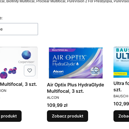
al, Biofinity Multifocal, Proclear Multifocal, PureVision 2 For Presbyopia, PureVisio
 produktów
e:
ne
Ultra f
 Multifocal, 3 szt.
Air Optix Plus HydraGlyde
szt.
T
Multifocal, 3 szt.
ION
PRODUC
PRODUCENT
BAUSCH
ALCON
Cena
102,99
Cena
109,99 zł
 produkt
Zobacz produkt
Zoba