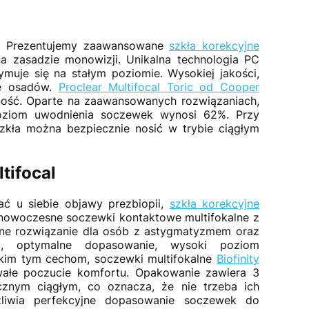
ać? Prezentujemy zaawansowane
szkła korekcyjne
a zasadzie monowizji. Unikalna technologia PC
muje się na stałym poziomie. Wysokiej jakości,
ie osadów.
Proclear Multifocal Toric od Cooper
ość. Oparte na zaawansowanych rozwiązaniach,
Poziom uwodnienia soczewek wynosi 62%. Przy
szkła można bezpiecznie nosić w trybie ciągłym
tifocal
ć u siebie objawy prezbiopii,
szkła korekcyjne
nowoczesne soczewki kontaktowe multifokalne z
dne rozwiązanie dla osób z astygmatyzmem oraz
ść, optymalne dopasowanie, wysoki poziom
stkim tym cechom, soczewki multifokalne
Biofinity
wałe poczucie komfortu. Opakowanie zawiera 3
znym ciągłym, co oznacza, że nie trzeba ich
iwia perfekcyjne dopasowanie soczewek do