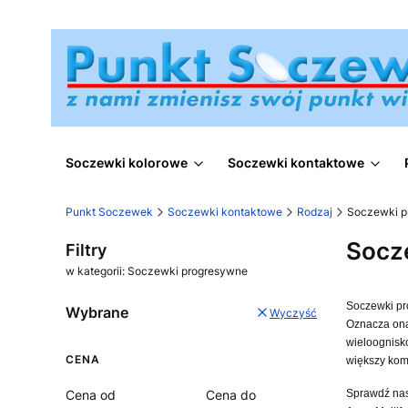
Soczewki kolorowe
Soczewki kontaktowe
Punkt Soczewek
Soczewki kontaktowe
Rodzaj
Soczewki p
Socz
Filtry
w kategorii: Soczewki progresywne
Soczewki pro
Wybrane
Wyczyść
Oznacza ona,
wieloognisk
CENA
większy komf
Cena od
Cena do
Sprawdź nasz