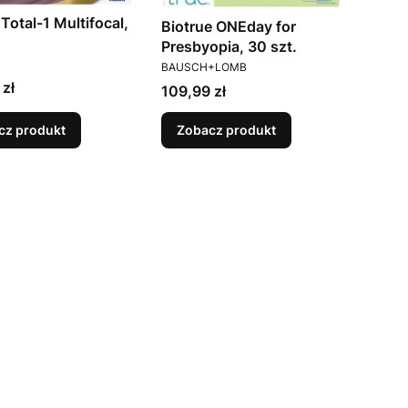
 Total-1 Multifocal,
Biotrue ONEday for
Presbyopia, 30 szt.
ENT
PRODUCENT
BAUSCH+LOMB
 zł
Cena
109,99 zł
cz produkt
Zobacz produkt