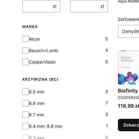
Aqua Multifoc
zł
zł
Lista
Sortowani
MARKA
Domyśl
Marka
5
Alcon
4
Bausch+Lomb
5
CooperVision
KRZYWIZNA (BC)
Biofinity
Krzywizna (BC)
3
8.5 mm
PRODUCEN
COOPERVIS
7
8.6 mm
Cena
118,99 zł
3
8.7 mm
Zobacz
1
8.4 mm; 8.8 mm
0
8.3 mm