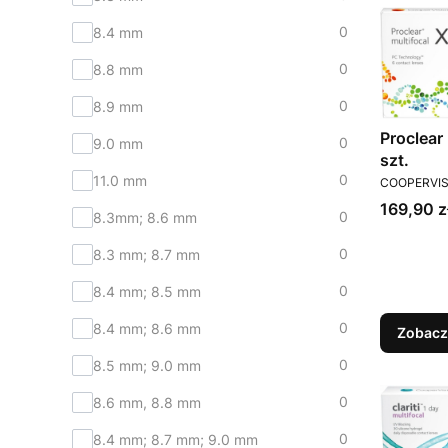
0
8.4 mm
0
8.8 mm
0
8.9 mm
Proclear 
0
9.0 mm
szt.
PRODUCEN
0
11.0 mm
COOPERVIS
Cena
169,90 z
0
8.3mm; 8.6 mm
0
8.3 mm; 8.7 mm
0
8.4 mm; 8.5 mm
0
8.4 mm; 8.6 mm
Zobacz
0
8.5 mm; 9.0 mm
0
8.6 mm, 8.8 mm
0
8.4 mm; 8.7 mm; 9.0 mm