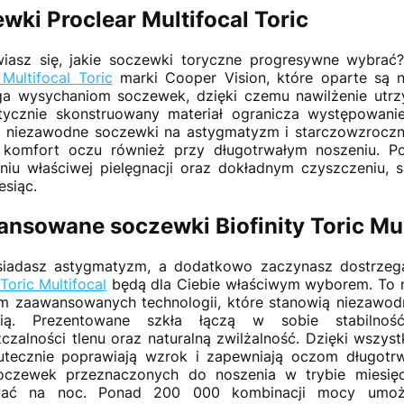
wki Proclear Multifocal Toric
wiasz się, jakie soczewki toryczne progresywne wybr
 Multifocal Toric
marki Cooper Vision, które oparte są n
a wysychaniom soczewek, dzięki czemu nawilżenie utrzy
istycznie skonstruowany materiał ogranicza występowan
 niezawodne soczewki na astygmatyzm i starczowzroczn
 komfort oczu również przy długotrwałym noszeniu. 
iu właściwej pielęgnacji oraz dokładnym czyszczeniu, 
esiąc.
nsowane soczewki Biofinity Toric Mul
osiadasz astygmatyzm, a dodatkowo zaczynasz dostrzega
 Toric Multifocal
będą dla Ciebie właściwym wyborem. To 
m zaawansowanych technologii, które stanowią niezawo
pią. Prezentowane szkła łączą w sobie stabilno
czalności tlenu oraz naturalną zwilżalność. Dzięki wszy
tecznie poprawiają wzrok i zapewniają oczom długotr
soczewek przeznaczonych do noszenia w trybie miesięc
ać na noc. Ponad 200 000 kombinacji mocy umożl