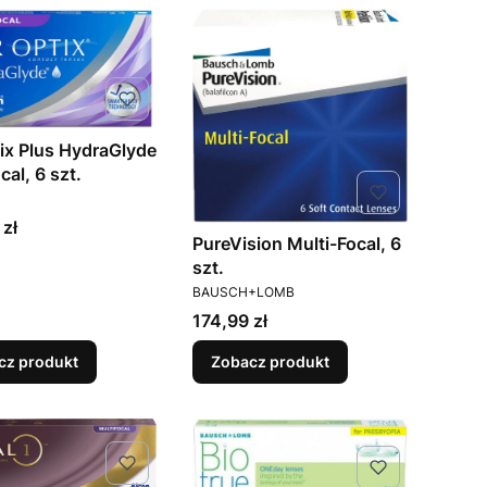
tix Plus HydraGlyde
cal, 6 szt.
ENT
 zł
PureVision Multi-Focal, 6
szt.
PRODUCENT
BAUSCH+LOMB
Cena
174,99 zł
cz produkt
Zobacz produkt