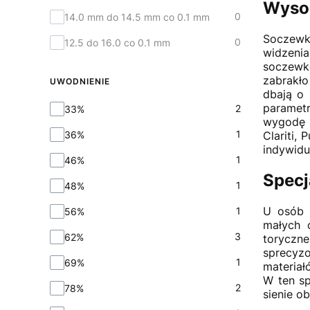
Wysok
0
14.0 mm do 14.5 mm co 0.1 mm
Soczewk
0
12.5 do 16.0 co 0.1 mm
widzeni
soczewko
zabrakło
UWODNIENIE
dbają o
Uwodnienie
paramet
2
33%
wygodę n
1
36%
Clariti,
indywidu
1
46%
Specj
1
48%
U osób 
1
56%
małych 
3
62%
toryczne
sprecyzo
1
69%
materiał
W ten s
2
78%
sienie o