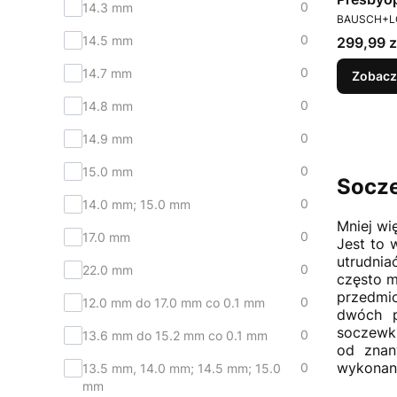
0
14.3 mm
PRODUCEN
BAUSCH+
0
14.5 mm
Cena
299,99 z
0
14.7 mm
Zobacz
0
14.8 mm
0
14.9 mm
0
15.0 mm
Socz
0
14.0 mm; 15.0 mm
Mniej wi
0
17.0 mm
Jest to 
utrudnia
0
22.0 mm
często m
przedmio
0
12.0 mm do 17.0 mm co 0.1 mm
dwóch p
soczewki
0
13.6 mm do 15.2 mm co 0.1 mm
od znan
wykonani
0
13.5 mm, 14.0 mm; 14.5 mm; 15.0
mm