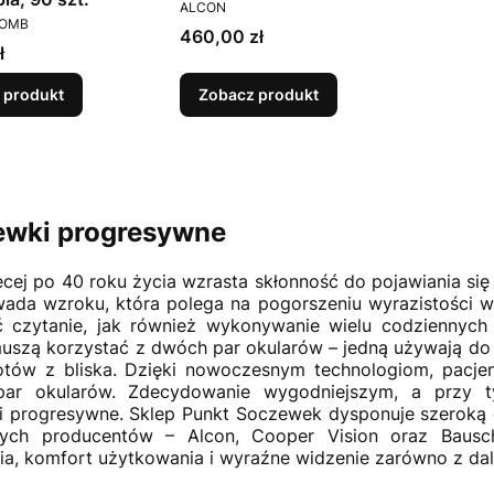
PRODUCENT
ALCON
T
LOMB
Cena
460,00 zł
ł
 produkt
Zobacz produkt
ewki progresywne
ęcej po 40 roku życia wzrasta skłonność do pojawiania się
wada wzroku, która polega na pogorszeniu wyrazistości wi
ć czytanie, jak również wykonywanie wielu codziennyc
uszą korzystać z dwóch par okularów – jedną używają do 
tów z bliska. Dzięki nowoczesnym technologiom, pacjen
ar okularów. Zdecydowanie wygodniejszym, a przy 
 progresywne. Sklep Punkt Soczewek dysponuje szeroką
ych producentów – Alcon, Cooper Vision oraz Bausc
a, komfort użytkowania i wyraźne widzenie zarówno z dalek