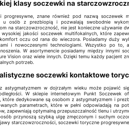
iej klasy soczewki na starczowzrocz
i progresywne, znane również pod nazwą soczewek mul
a u osób z prezbiopią i pozwalają swobodnie wykony
m na starczowzroczność, nie jest konieczne używanie dwó
 wysokiej jakości soczewek multifokalnych, które zape
 komfort oczu od rana do wieczora. Posiadamy duży wy
rami i nowoczesnymi technologiami. Wszystko po to,
oszenia. W asortymencie posiadamy między innymi socze
 Pure Vision oraz wiele innych. Dzięki temu każdy pacjent
alnych potrzeb.
alistyczne soczewki kontaktowe tory
z astygmatyzmem w dojrzałym wieku może pojawić się r
odległości. W sklepie internetowym Punkt Soczewek 
, które dedykowane są osobom z astygmatyzmem i prezbi
wanych parametrach, które w pełni odpowiadają na pot
ów, zapewniają optymalną przepuszczalność tlenu i utrzym
posób przynoszą szybką ulgę zmęczonym i suchym oczom.
bjawy starczowzroczności, soczewki toryczne progresywne