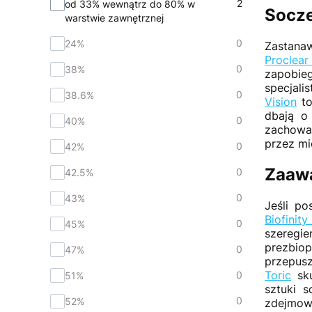
2
od 33% wewnątrz do 80% w
Socze
warstwie zawnętrznej
0
24%
Zastana
Proclear
0
38%
zapobieg
specjal
0
38.6%
Vision
to
dbają o
0
40%
zachowan
przez mi
0
42%
Zaawa
0
42.5%
0
43%
Jeśli p
Biofinity
0
45%
szeregie
prezbio
0
47%
przepusz
Toric
sku
0
51%
sztuki 
0
52%
zdejmow