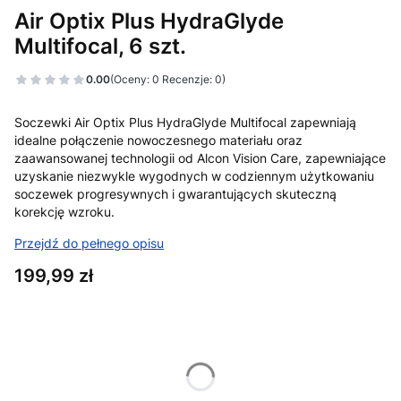
Air Optix Plus HydraGlyde
Multifocal, 6 szt.
0.00
(Oceny: 0 Recenzje: 0)
Soczewki Air Optix Plus HydraGlyde Multifocal zapewniają
idealne połączenie nowoczesnego materiału oraz
zaawansowanej technologii od Alcon Vision Care, zapewniające
uzyskanie niezwykle wygodnych w codziennym użytkowaniu
soczewek progresywnych i gwarantujących skuteczną
korekcję wzroku.
Przejdź do pełnego opisu
Cena
199,99 zł
Wybierz wariant produktu:
Poszczególne warianty mogą różnić się ceną
*
Moc