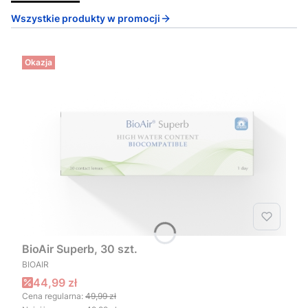
Wszystkie produkty w promocji
Okazja
BioAir Superb, 30 szt.
PRODUCENT
BIOAIR
Cena promocyjna
44,99 zł
Cena regularna:
49,99 zł