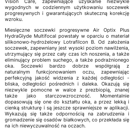
Vision Care, zapewniające uzyskanie niezwykle
wygodnych w codziennym użytkowaniu soczewek
progresywnych i gwarantujących skuteczną korekcję
wzroku.
Miesięczne soczewki progresywne Air Optix Plus
HydraGlyde Multifocal powstały w oparciu o materiał
silikonowo-hydrożelowy Lotrafilcon B. Od założenia
soczewek, zapewniany jest wysoki poziom nawilżenia,
utrzymujący się przez cały czas ich noszenia, a także
eliminujący problem suchego, a także podrażnionego
oka. Soczewki bardzo dobrze współgrają z
naturalnym funkcjonowaniem oczu, zapewniając
perfekcyjną jakość widzenia z każdej odległości -
bliska, odległości pośrednich i daleka. Okazują się
niezwykle pomocne w walce z prezbiopią, znanej
także jako starczowzroczność. Momentalnie
dopasowują się one do kształtu oka, a przez lekką i
cienką strukturę i są jeszcze sprawniejsze w aplikacji.
Wykazują się także odpornością na zabrudzenia i
gromadzenie się osadów białkowych, co przekłada się
na ich niewyczuwalność na oczach.