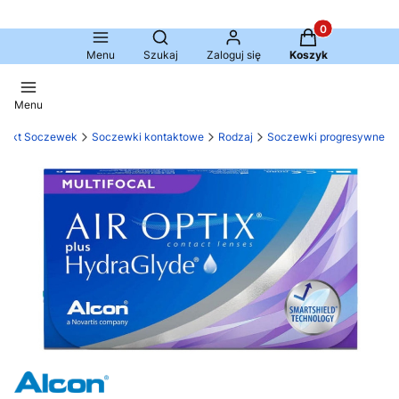
Produkty w kosz
Otwórz wyszukiwarkę
Menu
Szukaj
Zaloguj się
Koszyk
Menu
unkt Soczewek
Soczewki kontaktowe
Rodzaj
Soczewki progresywne