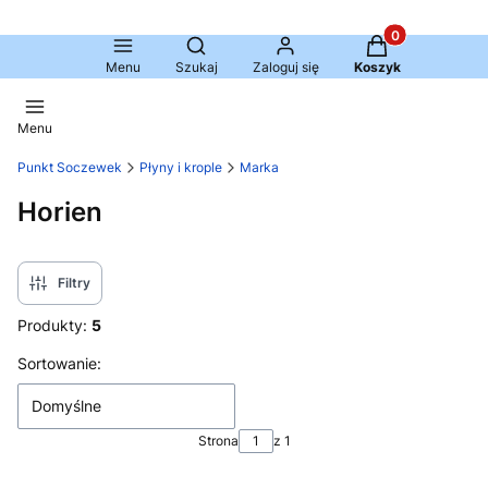
Produkty w kosz
Otwórz wyszukiwarkę
Menu
Szukaj
Zaloguj się
Koszyk
Menu
Punkt Soczewek
Płyny i krople
Marka
Horien
Filtry
Produkty:
5
Lista produktów
Sortowanie:
Domyślne
Strona
z 1