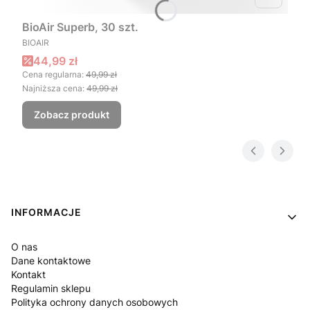
BioAir Superb, 30 szt.
PRODUCENT
BIOAIR
Cena promocyjna
44,99 zł
Cena regularna:
49,99 zł
Najniższa cena:
49,99 zł
Zobacz produkt
Linki w stopce
INFORMACJE
O nas
Dane kontaktowe
Kontakt
Regulamin sklepu
Polityka ochrony danych osobowych