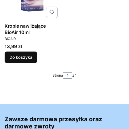
Krople nawilżające
BioAir 10ml
PRODUCENT
BIOAIR
Cena
13,99 zł
Do koszyka
Strona
z 1
Zawsze darmowa przesyłka oraz
darmowe zwroty