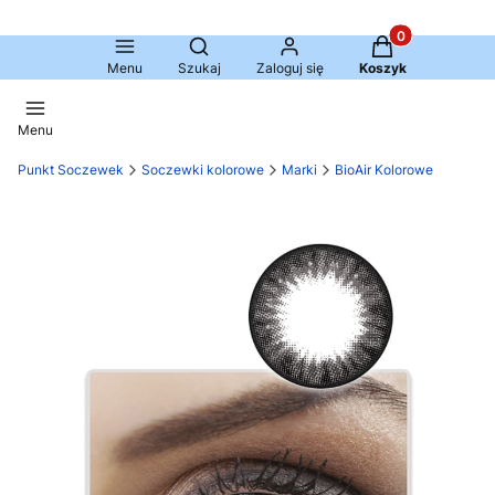
Produkty w kosz
Otwórz wyszukiwarkę
Menu
Szukaj
Zaloguj się
Koszyk
Menu
Punkt Soczewek
Soczewki kolorowe
Marki
BioAir Kolorowe