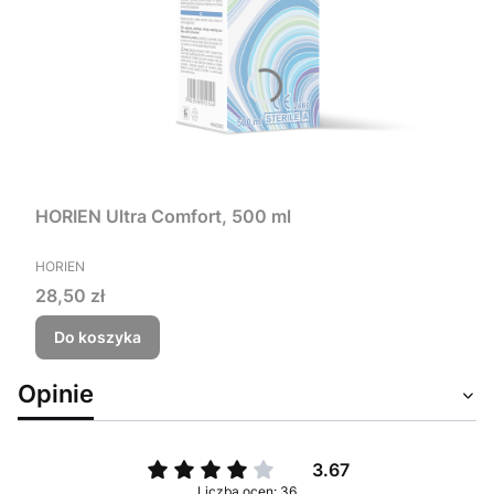
HORIEN Ultra Comfort, 500 ml
PRODUCENT
HORIEN
Cena
28,50 zł
Do koszyka
Opinie
3.67
Liczba ocen: 36