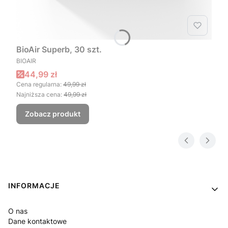
BioAir Superb, 30 szt.
PRODUCENT
BIOAIR
Cena promocyjna
44,99 zł
Cena regularna:
49,99 zł
Najniższa cena:
49,99 zł
Zobacz produkt
Linki w stopce
INFORMACJE
O nas
Dane kontaktowe