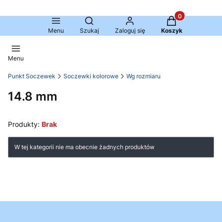
Produkty w kosz
Otwórz wyszukiwarkę
Menu
Szukaj
Zaloguj się
Koszyk
Menu
Punkt Soczewek
Soczewki kolorowe
Wg rozmiaru
14.8 mm
Produkty:
Brak
Lista produktów
W tej kategorii nie ma obecnie żadnych produktów