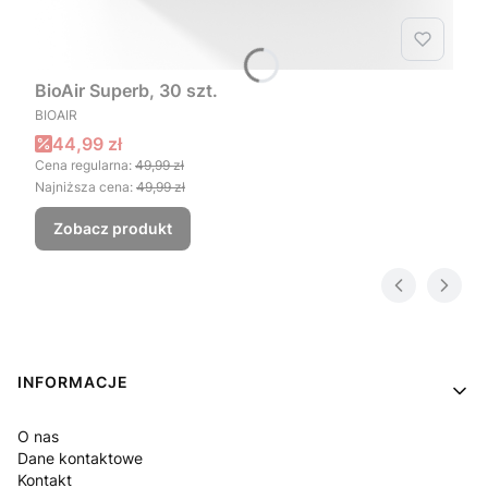
BioAir Superb, 30 szt.
PRODUCENT
BIOAIR
Cena promocyjna
44,99 zł
Cena regularna:
49,99 zł
Najniższa cena:
49,99 zł
Zobacz produkt
Linki w stopce
INFORMACJE
O nas
Dane kontaktowe
Kontakt