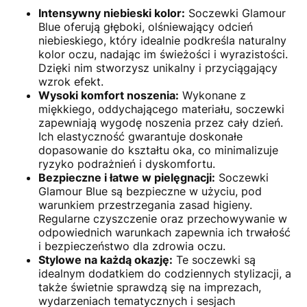
Intensywny niebieski kolor:
Soczewki Glamour
Blue oferują głęboki, olśniewający odcień
niebieskiego, który idealnie podkreśla naturalny
kolor oczu, nadając im świeżości i wyrazistości.
Dzięki nim stworzysz unikalny i przyciągający
wzrok efekt.
Wysoki komfort noszenia:
Wykonane z
miękkiego, oddychającego materiału, soczewki
zapewniają wygodę noszenia przez cały dzień.
Ich elastyczność gwarantuje doskonałe
dopasowanie do kształtu oka, co minimalizuje
ryzyko podrażnień i dyskomfortu.
Bezpieczne i łatwe w pielęgnacji:
Soczewki
Glamour Blue są bezpieczne w użyciu, pod
warunkiem przestrzegania zasad higieny.
Regularne czyszczenie oraz przechowywanie w
odpowiednich warunkach zapewnia ich trwałość
i bezpieczeństwo dla zdrowia oczu.
Stylowe na każdą okazję:
Te soczewki są
idealnym dodatkiem do codziennych stylizacji, a
także świetnie sprawdzą się na imprezach,
wydarzeniach tematycznych i sesjach