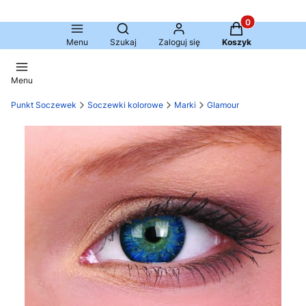
Produkty w kosz
Otwórz wyszukiwarkę
Menu
Szukaj
Zaloguj się
Koszyk
Menu
Punkt Soczewek
Soczewki kolorowe
Marki
Glamour