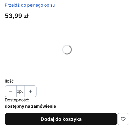
Przejdź do pełnego opisu
Cena
53,99 zł
Wybierz wariant produktu:
Poszczególne warianty mogą różnić się ceną
*
Moc
Wybierz
Ilość
op.
Dostępność:
dostępny na zamówienie
Dodaj do koszyka