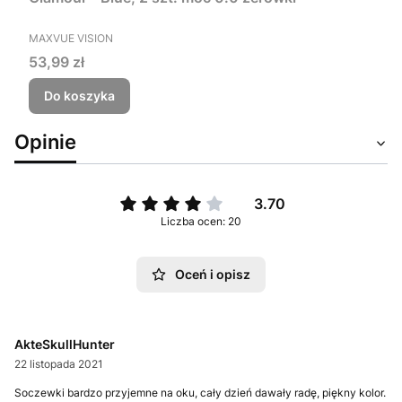
PRODUCENT
MAXVUE VISION
Cena
53,99 zł
Do koszyka
Opinie
3.70
Liczba ocen: 20
Oceń i opisz
AkteSkullHunter
22 listopada 2021
Soczewki bardzo przyjemne na oku, cały dzień dawały radę, piękny kolor.