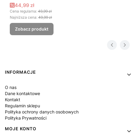
Cena promocyjna
44,99 zł
Cena regularna:
49,99 zł
Najniższa cena:
49,99 zł
Zobacz produkt
Linki w stopce
INFORMACJE
O nas
Dane kontaktowe
Kontakt
Regulamin sklepu
Polityka ochrony danych osobowych
Polityka Prywatności
MOJE KONTO