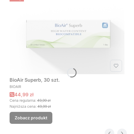
BioAir Superb, 30 szt.
PRODUCENT
BIOAIR
Cena promocyjna
44,99 zł
Cena regularna:
49,99 zł
Najniższa cena:
49,99 zł
Zobacz produkt