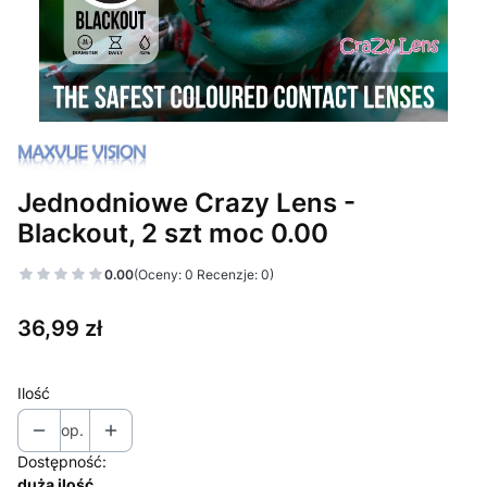
Jednodniowe Crazy Lens -
Blackout, 2 szt moc 0.00
0.00
(Oceny: 0 Recenzje: 0)
Cena
36,99 zł
Ilość
op.
Dostępność:
duża ilość