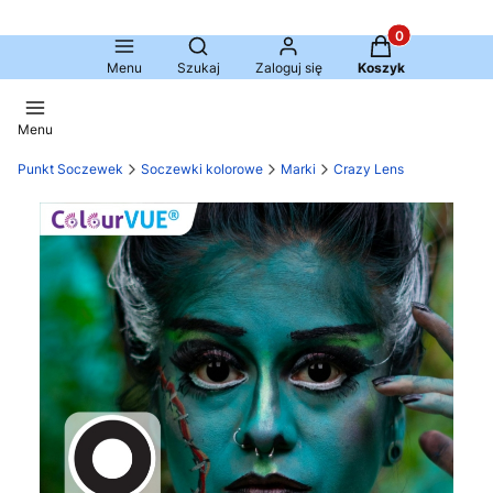
Produkty w kosz
Otwórz wyszukiwarkę
Menu
Szukaj
Zaloguj się
Koszyk
Menu
Punkt Soczewek
Soczewki kolorowe
Marki
Crazy Lens