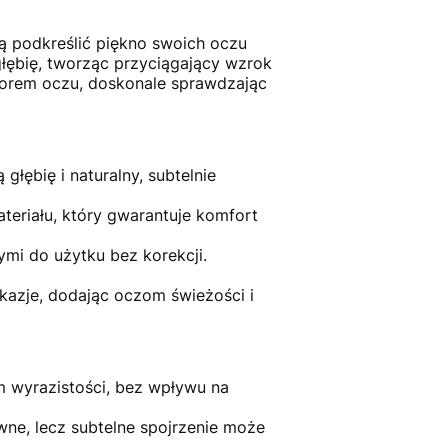
ą podkreślić piękno swoich oczu
łębię, tworząc przyciągający wzrok
olorem oczu, doskonale sprawdzając
łębię i naturalny, subtelnie
eriału, który gwarantuje komfort
i do użytku bez korekcji.
okazje, dodając oczom świeżości i
m wyrazistości, bez wpływu na
wne, lecz subtelne spojrzenie może