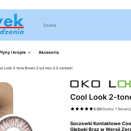
Płyny i krople
Akcesoria
ol Look 2-tone Brown 2 szt moc 0.0 zerówki
Cool Look 2-ton
5.00
(Oceny: 1 Recenzj
Soczewki Kontaktowe Cool 
Głęboki Brąz w Wersji Ze