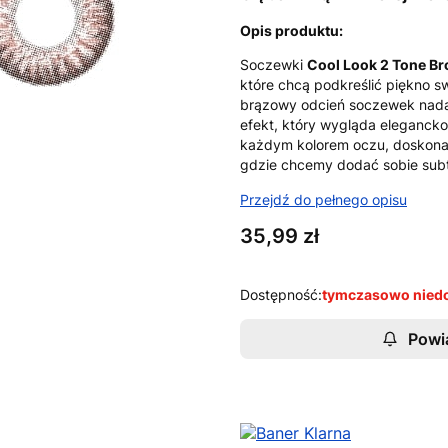
Opis produktu:
Soczewki
Cool Look 2 Tone B
które chcą podkreślić piękno 
brązowy odcień soczewek nadaj
efekt, który wygląda elegancko 
każdym kolorem oczu, doskonale
gdzie chcemy dodać sobie subt
Przejdź do pełnego opisu
Cena
35,99 zł
Dostępność:
tymczasowo nied
Powi