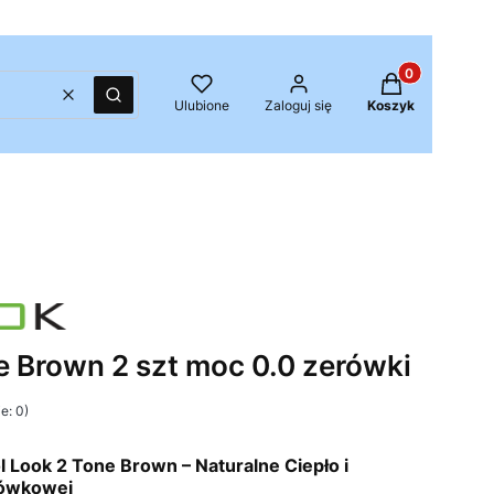
Produkty w kos
Wyczyść
Szukaj
Ulubione
Zaloguj się
Koszyk
e Brown 2 szt moc 0.0 zerówki
e: 0)
Look 2 Tone Brown – Naturalne Ciepło i
rówkowej