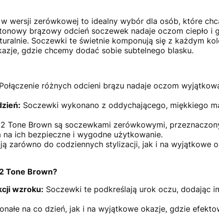
w wersji zerówkowej to idealny wybór dla osób, które chc
tonowy brązowy odcień soczewek nadaje oczom ciepło i g
aturalnie. Soczewki te świetnie komponują się z każdym k
 okazje, gdzie chcemy dodać sobie subtelnego blasku.
Połączenie różnych odcieni brązu nadaje oczom wyjątkową g
dzień:
Soczewki wykonano z oddychającego, miękkiego mat
2 Tone Brown są soczewkami zerówkowymi, przeznaczonym
a na ich bezpieczne i wygodne użytkowanie.
ą zarówno do codziennych stylizacji, jak i na wyjątkowe 
 2 Tone Brown?
kcji wzroku:
Soczewki te podkreślają urok oczu, dodając i
nałe na co dzień, jak i na wyjątkowe okazje, gdzie efekto