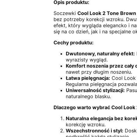
Opis produktu:
Soczewki
Cool Look 2 Tone Brown
bez potrzeby korekcji wzroku. Dwu
efekt, który wygląda elegancko i n
się na co dzień, jak i na specjalne
Cechy produktu:
Dwutonowy, naturalny efekt:
wyrazisty wygląd.
Komfort noszenia przez cały 
nawet przy długim noszeniu.
Łatwa pielęgnacja:
Cool Look 
Regularna pielęgnacja pozwal
Uniwersalność stylizacji:
Pasuj
naturalnego blasku.
Dlaczego warto wybrać Cool Look
Naturalna elegancja bez kore
korekcję wzroku.
Wszechstronność i styl:
Dosko
podkreślić każdą stylizację.