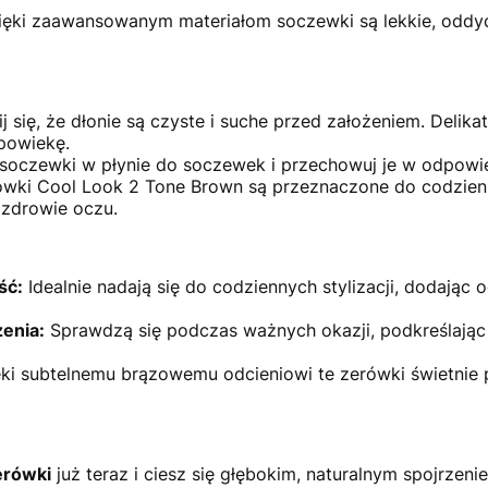
ęki zaawansowanym materiałom soczewki są lekkie, oddyc
 się, że dłonie są czyste i suche przed założeniem. Delika
 powiekę.
 soczewki w płynie do soczewek i przechowuj je w odpowi
wki Cool Look 2 Tone Brown są przeznaczone do codzienn
 zdrowie oczu.
ść:
Idealnie nadają się do codziennych stylizacji, dodając o
enia:
Sprawdzą się podczas ważnych okazji, podkreślając n
ki subtelnemu brązowemu odcieniowi te zerówki świetnie pr
erówki
już teraz i ciesz się głębokim, naturalnym spojrzeni