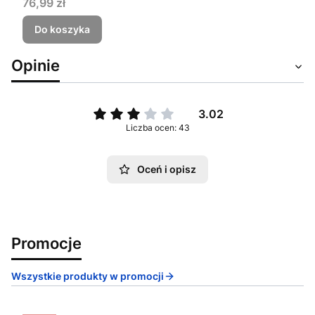
Cena
76,99 zł
Do koszyka
Opinie
3.02
Liczba ocen: 43
Oceń i opisz
Promocje
Wszystkie produkty w promocji