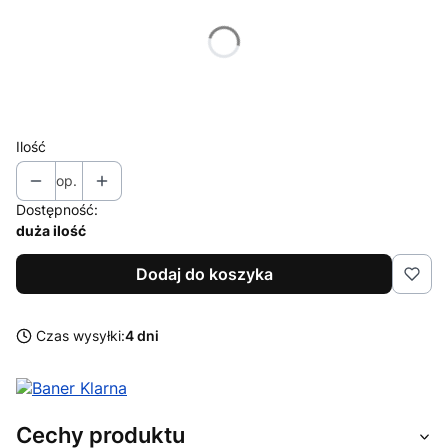
Poszczególne warianty mogą różnić się ceną
*
Moc
Wybierz
Ilość
op.
Dostępność:
duża ilość
Dodaj do koszyka
Czas wysyłki:
4 dni
Cechy produktu