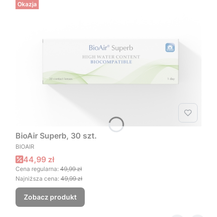
Okazja
BioAir Superb, 30 szt.
PRODUCENT
BIOAIR
Cena promocyjna
44,99 zł
Cena regularna:
49,99 zł
Najniższa cena:
49,99 zł
Zobacz produkt