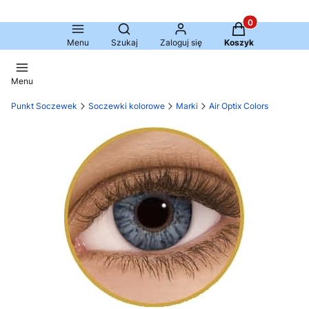
Produkty w kosz
Otwórz wyszukiwarkę
Menu
Szukaj
Zaloguj się
Koszyk
Menu
Punkt Soczewek
Soczewki kolorowe
Marki
Air Optix Colors