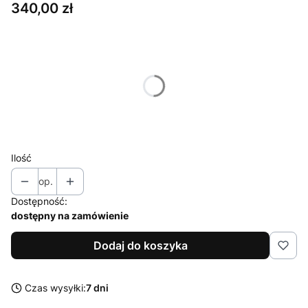
Cena
340,00 zł
Wybierz wariant produktu:
Poszczególne warianty mogą różnić się ceną
*
Moc
Wybierz
Ilość
op.
Dostępność:
dostępny na zamówienie
Dodaj do koszyka
Czas wysyłki:
7 dni