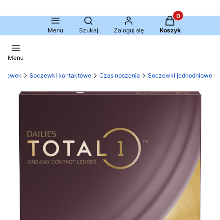
Produkty w kosz
Otwórz wyszukiwarkę
Menu
Szukaj
Zaloguj się
Koszyk
Menu
oczewek
Soczewki kontaktowe
Czas noszenia
Soczewki jednodniowe