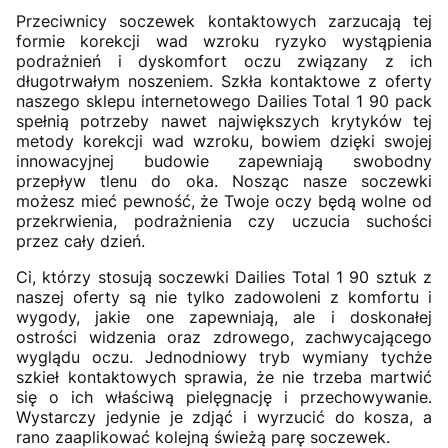
Przeciwnicy soczewek kontaktowych zarzucają tej
formie korekcji wad wzroku ryzyko wystąpienia
podrażnień i dyskomfort oczu związany z ich
długotrwałym noszeniem. Szkła kontaktowe z oferty
naszego sklepu internetowego Dailies Total 1 90 pack
spełnią potrzeby nawet największych krytyków tej
metody korekcji wad wzroku, bowiem dzięki swojej
innowacyjnej budowie zapewniają swobodny
przepływ tlenu do oka. Nosząc nasze soczewki
możesz mieć pewność, że Twoje oczy będą wolne od
przekrwienia, podrażnienia czy uczucia suchości
przez cały dzień.
Ci, którzy stosują soczewki Dailies Total 1 90 sztuk z
naszej oferty są nie tylko zadowoleni z komfortu i
wygody, jakie one zapewniają, ale i doskonałej
ostrości widzenia oraz zdrowego, zachwycającego
wyglądu oczu. Jednodniowy tryb wymiany tychże
szkieł kontaktowych sprawia, że nie trzeba martwić
się o ich właściwą pielęgnację i przechowywanie.
Wystarczy jedynie je zdjąć i wyrzucić do kosza, a
rano zaaplikować kolejną świeżą parę soczewek.