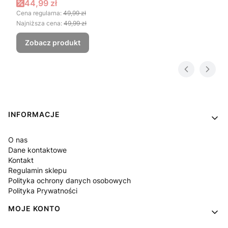
Cena promocyjna
44,99 zł
Cena regularna:
49,99 zł
Najniższa cena:
49,99 zł
Zobacz produkt
Linki w stopce
INFORMACJE
O nas
Dane kontaktowe
Kontakt
Regulamin sklepu
Polityka ochrony danych osobowych
Polityka Prywatności
MOJE KONTO