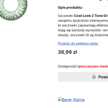
Opis produktu:
Soczewki
Cool Look 2 Tone G
swojemu spojrzeniu intensywnośc
te soczewki zapewniają efektown
stają się bardziej wyraziste i a
okazje, soczewki te są doskona
Przejdź do pełnego opisu
Cena
38,99 zł
Dostępność:
tymczasowo nied
Powi