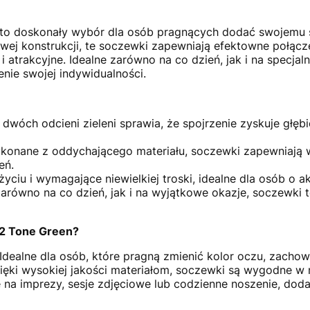
to doskonały wybór dla osób pragnących dodać swojemu sp
wej konstrukcji, te soczewki zapewniają efektowne połączen
 i atrakcyjne. Idealne zarówno na co dzień, jak i na specjal
ie swojej indywidualności.
dwóch odcieni zieleni sprawia, że spojrzenie zyskuje głębi
onane z oddychającego materiału, soczewki zapewniają w
eń.
yciu i wymagające niewielkiej troski, idealne dla osób o a
równo na co dzień, jak i na wyjątkowe okazje, soczewki te
 2 Tone Green?
Idealne dla osób, które pragną zmienić kolor oczu, zachow
ęki wysokiej jakości materiałom, soczewki są wygodne w n
na imprezy, sesje zdjęciowe lub codzienne noszenie, dodają