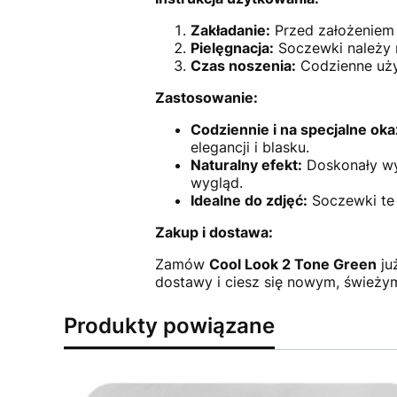
Zakładanie:
Przed założeniem u
Pielęgnacja:
Soczewki należy 
Czas noszenia:
Codzienne uży
Zastosowanie:
Codziennie i na specjalne oka
elegancji i blasku.
Naturalny efekt:
Doskonały wyb
wygląd.
Idealne do zdjęć:
Soczewki te 
Zakup i dostawa:
Zamów
Cool Look 2 Tone Green
już
dostawy i ciesz się nowym, śwież
Produkty powiązane