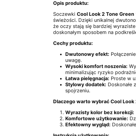
Opis produktu:
Soczewki
Cool Look 2 Tone Green
świeżości. Dzięki unikalnej dwutono
że oczy stają się bardziej wyraziste
doskonałym sposobem na podkreślen
Cechy produktu:
Dwutonowy efekt:
Połączenie 
uwagę.
Wysoki komfort noszenia:
Wyk
minimalizując ryzyko podrażni
Łatwa pielęgnacja:
Proste w uż
Stylowy dodatek:
Doskonałe za
spojrzeniu.
Dlaczego warto wybrać Cool Look
Wyrazisty kolor bez korekcji:
Komfortowe użytkowanie:
Dzi
Efektowny wygląd:
Doskonałe 
Instrukcja użytkowania: