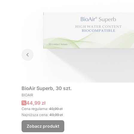
BioAir Superb, 30 szt.
PRODUCENT
BIOAIR
Cena promocyjna
44,99 zł
Cena regularna:
49,99 zł
Najniższa cena:
49,99 zł
Zobacz produkt