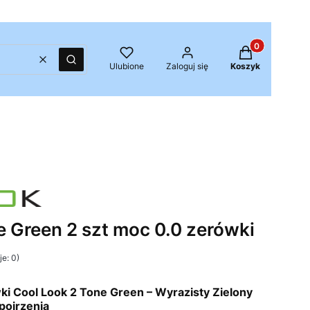
Produkty w kos
Wyczyść
Szukaj
Ulubione
Zaloguj się
Koszyk
e Green 2 szt moc 0.0 zerówki
e: 0)
i Cool Look 2 Tone Green – Wyrazisty Zielony
pojrzenia