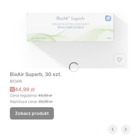
BioAir Superb, 30 szt.
PRODUCENT
BIOAIR
Cena promocyjna
44,99 zł
Cena regularna:
49,99 zł
Najniższa cena:
49,99 zł
Zobacz produkt