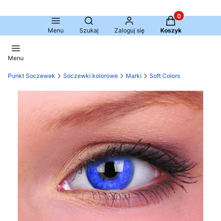
Produkty w kosz
Otwórz wyszukiwarkę
Menu
Szukaj
Zaloguj się
Koszyk
Menu
Punkt Soczewek
Soczewki kolorowe
Marki
Soft Colors