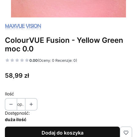
ColourVUE Fusion - Yellow Green
moc 0.0
0.00
(Oceny: 0 Recenzje: 0)
Cena
58,99 zł
Ilość
op.
Dostępność:
duża ilość
Dodaj do koszyka