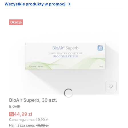
Wszystkie produkty w promocji
Okazja
BioAir Superb, 30 szt.
PRODUCENT
BIOAIR
Cena promocyjna
44,99 zł
Cena regularna:
49,99 zł
Najniższa cena:
49,99 zł