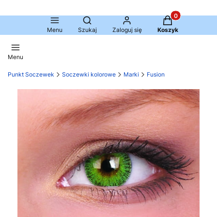
Produkty w kosz
Otwórz wyszukiwarkę
Menu
Szukaj
Zaloguj się
Koszyk
Menu
Punkt Soczewek
Soczewki kolorowe
Marki
Fusion