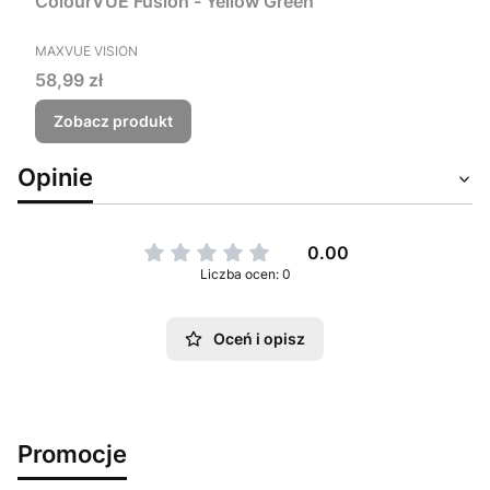
ColourVUE Fusion - Yellow Green
PRODUCENT
MAXVUE VISION
Cena
58,99 zł
Zobacz produkt
Opinie
0.00
Liczba ocen: 0
Oceń i opisz
Promocje