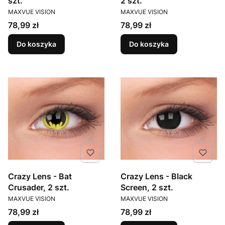
szt.
2 szt.
PRODUCENT
PRODUCENT
MAXVUE VISION
MAXVUE VISION
Cena
Cena
78,99 zł
78,99 zł
Do koszyka
Do koszyka
Crazy Lens - Bat
Crazy Lens - Black
Crusader, 2 szt.
Screen, 2 szt.
PRODUCENT
PRODUCENT
MAXVUE VISION
MAXVUE VISION
Cena
Cena
78,99 zł
78,99 zł