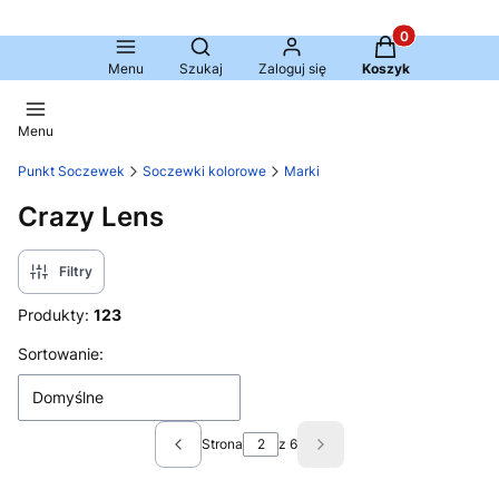
Produkty w kosz
Otwórz wyszukiwarkę
Menu
Szukaj
Zaloguj się
Koszyk
Menu
Punkt Soczewek
Soczewki kolorowe
Marki
Crazy Lens
Filtry
Produkty:
123
Lista produktów
Sortowanie:
Domyślne
Strona
z 6
Poprzednie produkty
Następne produkty