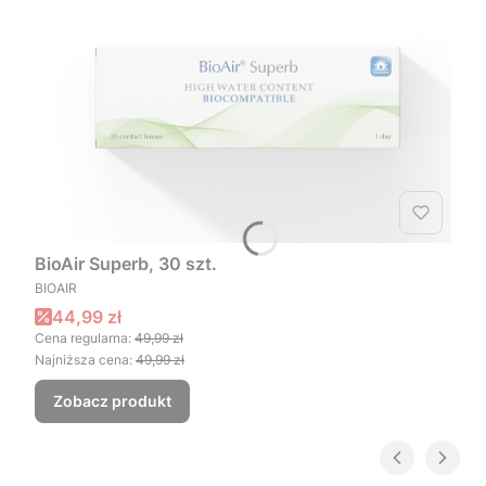
BioAir Superb, 30 szt.
PRODUCENT
BIOAIR
Cena promocyjna
44,99 zł
Cena regularna:
49,99 zł
Najniższa cena:
49,99 zł
Zobacz produkt