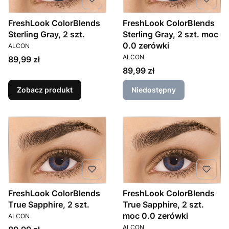
FreshLook ColorBlends
FreshLook ColorBlends
Sterling Gray, 2 szt.
Sterling Gray, 2 szt. moc
PRODUCENT
0.0 zerówki
ALCON
PRODUCENT
ALCON
Cena
89,99 zł
Cena
89,99 zł
Zobacz produkt
Niedostępny
FreshLook ColorBlends
FreshLook ColorBlends
True Sapphire, 2 szt.
True Sapphire, 2 szt.
PRODUCENT
moc 0.0 zerówki
ALCON
PRODUCENT
ALCON
Cena