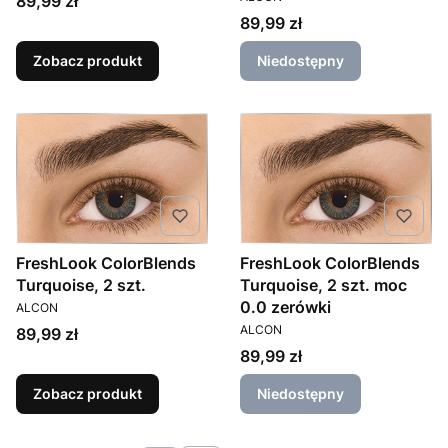
89,99 zł
Cena
89,99 zł
Zobacz produkt
Niedostępny
FreshLook ColorBlends
FreshLook ColorBlends
Turquoise, 2 szt.
Turquoise, 2 szt. moc
PRODUCENT
0.0 zerówki
ALCON
PRODUCENT
ALCON
Cena
89,99 zł
Cena
89,99 zł
Zobacz produkt
Niedostępny