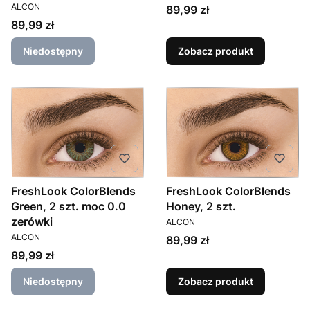
PRODUCENT
ALCON
Cena
89,99 zł
Cena
89,99 zł
Niedostępny
Zobacz produkt
FreshLook ColorBlends
FreshLook ColorBlends
Green, 2 szt. moc 0.0
Honey, 2 szt.
PRODUCENT
zerówki
ALCON
PRODUCENT
ALCON
Cena
89,99 zł
Cena
89,99 zł
Niedostępny
Zobacz produkt