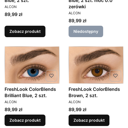
Blue, 2 szt.
Blue, 2 szt. moc 0.0
PRODUCENT
zerówki
ALCON
PRODUCENT
ALCON
Cena
89,99 zł
Cena
89,99 zł
Zobacz produkt
Niedostępny
FreshLook ColorBlends
FreshLook ColorBlends
Brilliant Blue, 2 szt.
Brown, 2 szt.
PRODUCENT
PRODUCENT
ALCON
ALCON
Cena
Cena
89,99 zł
89,99 zł
Zobacz produkt
Zobacz produkt