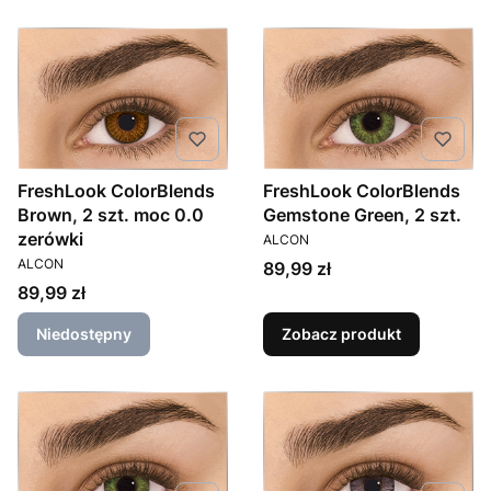
FreshLook ColorBlends
FreshLook ColorBlends
Brown, 2 szt. moc 0.0
Gemstone Green, 2 szt.
PRODUCENT
zerówki
ALCON
PRODUCENT
ALCON
Cena
89,99 zł
Cena
89,99 zł
Niedostępny
Zobacz produkt