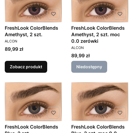
FreshLook ColorBlends
FreshLook ColorBlends
Amethyst, 2 szt.
Amethyst, 2 szt. moc
PRODUCENT
0.0 zerówki
ALCON
PRODUCENT
ALCON
Cena
89,99 zł
Cena
89,99 zł
Zobacz produkt
Niedostępny
FreshLook ColorBlends
FreshLook ColorBlends