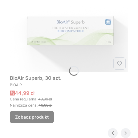
BioAir Superb, 30 szt.
PRODUCENT
BIOAIR
Cena promocyjna
44,99 zł
Cena regularna:
49,99 zł
Najniższa cena:
49,99 zł
Zobacz produkt