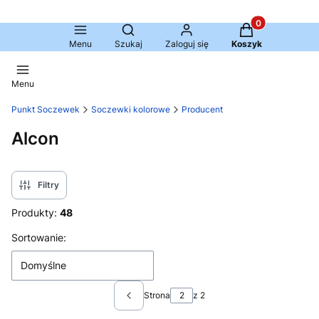
Produkty w kosz
Otwórz wyszukiwarkę
Menu
Szukaj
Zaloguj się
Koszyk
Menu
Punkt Soczewek
Soczewki kolorowe
Producent
Alcon
Filtry
Produkty:
48
Lista produktów
Sortowanie:
Domyślne
Strona
z 2
Poprzednie produkty