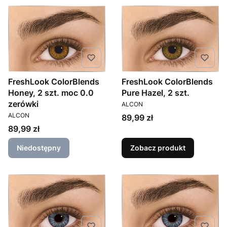
FreshLook ColorBlends
FreshLook ColorBlends
Honey, 2 szt. moc 0.0
Pure Hazel, 2 szt.
PRODUCENT
zerówki
ALCON
PRODUCENT
ALCON
Cena
89,99 zł
Cena
89,99 zł
Niedostępny
Zobacz produkt