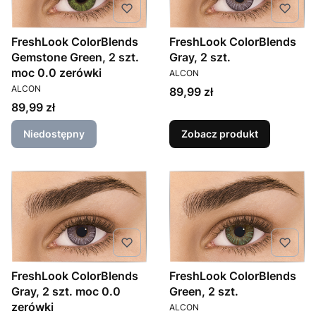
FreshLook ColorBlends
FreshLook ColorBlends
Gemstone Green, 2 szt.
Gray, 2 szt.
PRODUCENT
moc 0.0 zerówki
ALCON
PRODUCENT
ALCON
Cena
89,99 zł
Cena
89,99 zł
Niedostępny
Zobacz produkt
FreshLook ColorBlends
FreshLook ColorBlends
Gray, 2 szt. moc 0.0
Green, 2 szt.
PRODUCENT
zerówki
ALCON