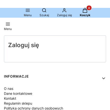
Produkty w kosz
Otwórz wyszukiwarkę
Menu
Szukaj
Zaloguj się
Koszyk
Menu
Zaloguj się
Linki w stopce
INFORMACJE
O nas
Dane kontaktowe
Kontakt
Regulamin sklepu
Polityka ochrony danych osobowych