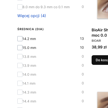
0
8.0 mm do 9.3 mm co 0.1 mm
Więcej opcji (4)
ŚREDNICA (DIA)
BioAir S
moc 0.0
Średnica (DIA)
13
14.2 mm
PRODUCEN
BIOAIR
Cena
38,99 zł
10
15.0 mm
0
13.8 mm
Do kos
0
13.9 mm
0
14.0 mm
0
14.1 mm
0
14.3 mm
0
14.4 mm