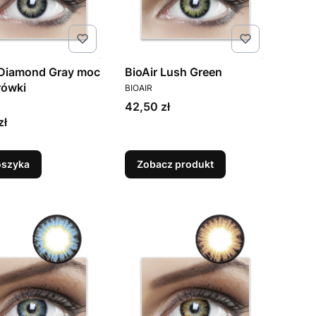
 Diamond Gray moc
BioAir Lush Green
PRODUCENT
rówki
BIOAIR
ENT
Cena
42,50 zł
zł
oszyka
Zobacz produkt