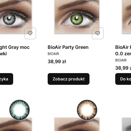
ight Gray moc
BioAir Party Green
BioAir
PRODUCENT
wki
0.0 ze
BIOAIR
T
PRODUC
BIOAIR
Cena
38,99 zł
Cena
38,99 
zyka
Zobacz produkt
Do k