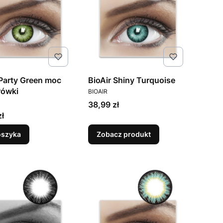
 Party Green moc
BioAir Shiny Turquoise
PRODUCENT
rówki
BIOAIR
ENT
Cena
38,99 zł
zł
oszyka
Zobacz produkt