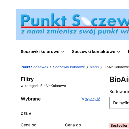
Soczewki kolorowe
Soczewki kontaktowe
Punkt Soczewek
Soczewki kolorowe
Marki
BioAir Kolorowe
BioAi
Filtry
w kategorii: BioAir Kolorowe
Lista
Sortowani
Wybrane
Wyczyść
Domyśl
CENA
Cena od
Cena do
Bestseller