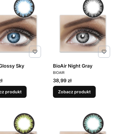
 Glossy Sky
BioAir Night Gray
ENT
PRODUCENT
BIOAIR
Cena
zł
38,99 zł
cz produkt
Zobacz produkt