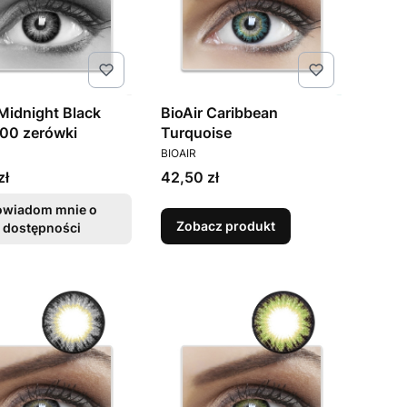
 Midnight Black
BioAir Caribbean
00 zerówki
Turquoise
ENT
PRODUCENT
BIOAIR
Cena
zł
42,50 zł
owiadom mnie o
Zobacz produkt
dostępności