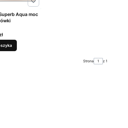
 Superb Aqua moc
rówki
ENT
zł
oszyka
Strona
z 1