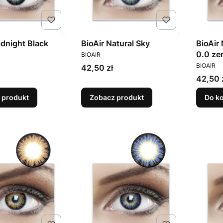
idnight Black
BioAir Natural Sky
BioAir
T
PRODUCENT
0.0 ze
BIOAIR
PRODUC
BIOAIR
Cena
42,50 zł
Cena
42,50 
 produkt
Zobacz produkt
Do k