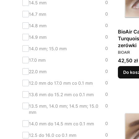
0
14.5 mm
0
14.7 mm
0
14.8 mm
BioAir C
0
14.9 mm
Turquoi
zerówki
0
14.0 mm; 15.0 mm
PRODUCEN
BIOAIR
0
Cena
17.0 mm
42,50 zł
0
22.0 mm
Do kos
0
12.0 mm do 17.0 mm co 0.1 mm
0
13.6 mm do 15.2 mm co 0.1 mm
0
13.5 mm, 14.0 mm; 14.5 mm; 15.0
mm
0
14.0 mm do 14.5 mm co 0.1 mm
0
12.5 do 16.0 co 0.1 mm