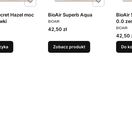
ecret Hazel moc
BioAir Superb Aqua
BioAir
PRODUCENT
wki
0.0 ze
BIOAIR
T
PRODUC
BIOAIR
Cena
42,50 zł
Cena
42,50 
zyka
Zobacz produkt
Do k