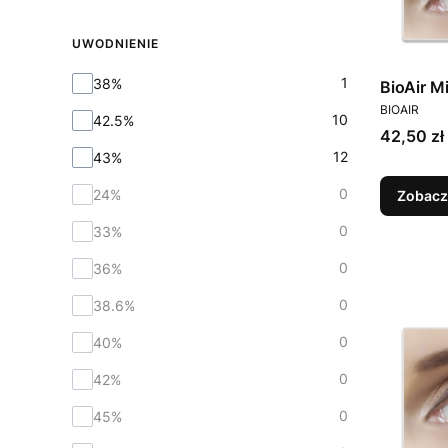
UWODNIENIE
Uwodnienie
1
38%
BioAir M
PRODUCEN
BIOAIR
10
42.5%
Cena
42,50 zł
12
43%
0
24%
Zobacz
0
33%
0
36%
0
38.6%
0
40%
0
42%
0
45%