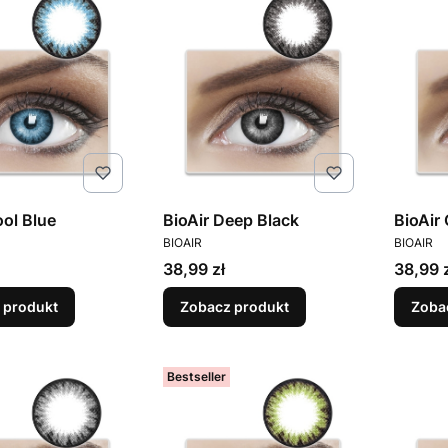
ool Blue
BioAir Deep Black
BioAir
T
PRODUCENT
PRODUC
BIOAIR
BIOAIR
Cena
Cena
38,99 zł
38,99 
 produkt
Zobacz produkt
Zoba
Bestseller