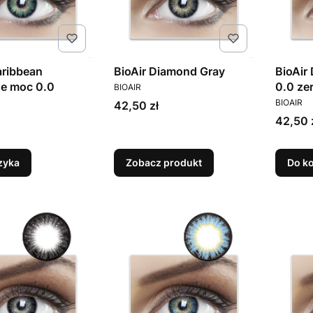
aribbean
BioAir Diamond Gray
BioAir
PRODUCENT
se moc 0.0
0.0 ze
BIOAIR
PRODUC
BIOAIR
Cena
42,50 zł
T
Cena
42,50 
zyka
Zobacz produkt
Do k