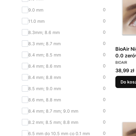
0
9.0 mm
0
11.0 mm
0
8.3mm; 8.6 mm
0
8.3 mm; 8.7 mm
BioAir N
0
8.4 mm; 8.5 mm
0.0 zeró
PRODUCEN
BIOAIR
0
8.4 mm; 8.6 mm
Cena
38,99 zł
0
8.4 mm; 8.8 mm
Do kos
0
8.5 mm; 9.0 mm
0
8.6 mm, 8.8 mm
0
8.4 mm; 8.7 mm; 9.0 mm
0
8.2 mm; 8.5 mm; 8.8 mm
0
6.5 mm do 10.5 mm co 0.1 mm