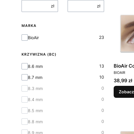
zł
zł
MARKA
Marka
23
BioAir
KRZYWIZNA (BC)
BioAir C
Krzywizna (BC)
13
8.6 mm
PRODUCEN
BIOAIR
10
8.7 mm
Cena
38,99 zł
0
8.3 mm
Zobacz
0
8.4 mm
0
8.5 mm
0
8.8 mm
0
8.9 mm