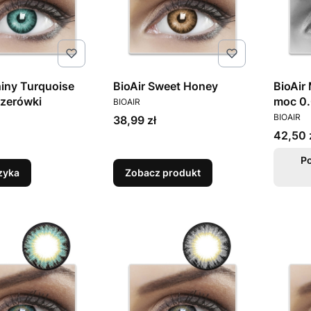
hiny Turquoise
BioAir Sweet Honey
BioAir
PRODUCENT
 zerówki
moc 0.
BIOAIR
T
PRODUC
BIOAIR
Cena
38,99 zł
Cena
42,50 
P
zyka
Zobacz produkt