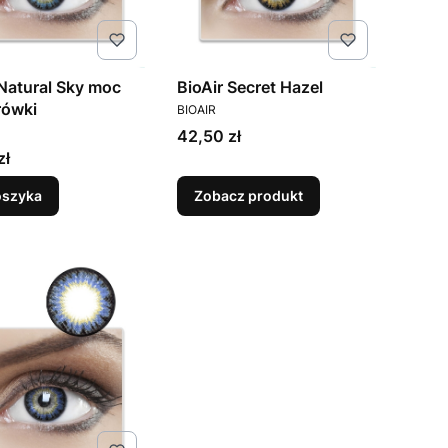
 Natural Sky moc
BioAir Secret Hazel
PRODUCENT
rówki
BIOAIR
ENT
Cena
42,50 zł
zł
oszyka
Zobacz produkt